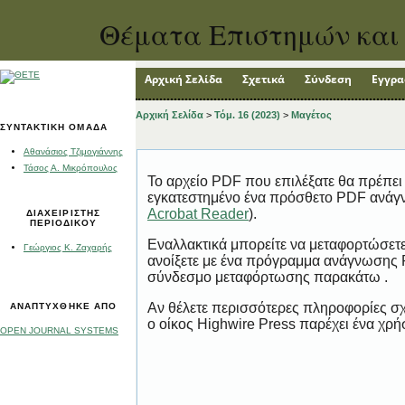
Θέματα Επιστημών και 
Αρχική Σελίδα
Σχετικά
Σύνδεση
Εγγρ
Αρχική Σελίδα
>
Τόμ. 16 (2023)
>
Μαγέτος
ΣΥΝΤΑΚΤΙΚΉ ΟΜΆΔΑ
Αθανάσιος Τζιμογιάννης
Τάσος Α. Μικρόπουλος
Το αρχείο PDF που επιλέξατε θα πρέπει 
εγκατεστημένο ένα πρόσθετο PDF ανάγν
Acrobat Reader
).
ΔΙΑΧΕΙΡΙΣΤΉΣ
ΠΕΡΙΟΔΙΚΟΎ
Εναλλακτικά μπορείτε να μεταφορτώσετε
Γεώργιος Κ. Ζαχαρής
ανοίξετε με ένα πρόγραμμα ανάγνωσης P
σύνδεσμο μεταφόρτωσης παρακάτω .
Αν θέλετε περισσότερες πληροφορίες σ
ΑΝΑΠΤΎΧΘΗΚΕ ΑΠΌ
ο οίκος Highwire Press παρέχει ένα χρ
OPEN JOURNAL SYSTEMS