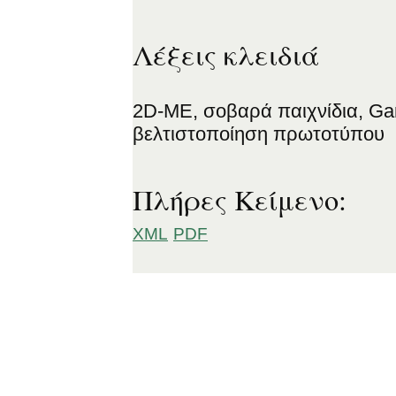
Λέξεις κλειδιά
2D-ME, σοβαρά παιχνίδια, Ga
βελτιστοποίηση πρωτοτύπου
Πλήρες Κείμενο:
XML
PDF